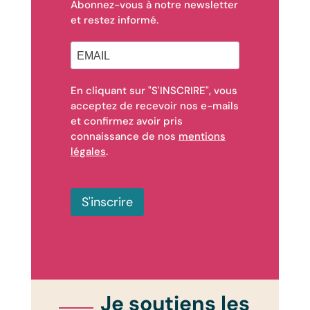
Abonnez-vous à notre newsletter
et restez informé.
En cliquant sur "S'INSCRIRE", vous
acceptez de recevoir nos e-mails
et confirmez avoir pris
connaissance de nos
mentions
légales
.
S'inscrire
Je soutiens les