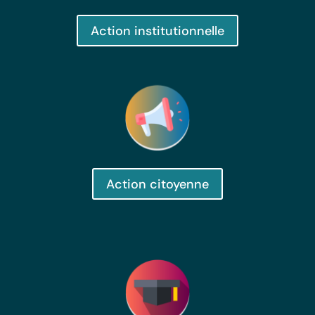
Action institutionnelle
Action citoyenne