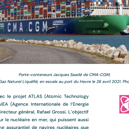
Porte-conteneurs Jacques Saad
é
de CMA-CGM,
Gaz Naturel Liqu
é
fi
é
, en escale au port du Havre le 26 avril 2021. Pho
c le projet ATLAS (Atomic Technology
AIEA (Agence Internationale de l’Energie
ecteur général, Rafael Grossi. L’objectif
r le nucléaire en mer, qui puissent aussi
me assurantiel de navires nucléaires que