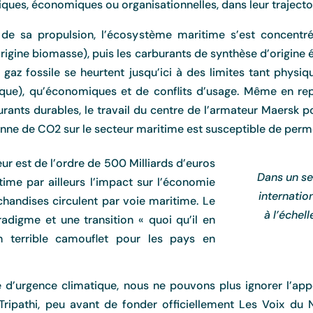
iques, économiques ou organisationnelles, dans leur trajectoi
de sa propulsion, l’écosystème maritime s’est concentr
rigine biomasse), puis les carburants de synthèse d’origine é
u gaz fossile se heurtent jusqu’ici à des limites tant physi
ique), qu’économiques et de conflits d’usage. Même en re
burants durables, le travail du centre de l’armateur Maers
nne de CO2 sur le secteur maritime est susceptible de permet
eur est de l’ordre de 500 Milliards d’euros
Dans un sec
time par ailleurs l’impact sur l’économie
internatio
handises circulent par voie maritime. Le
à l’échel
radigme et une transition « quoi qu’il en
n terrible camouflet pour les pays en
 d’urgence climatique, nous ne pouvons plus ignorer l’appo
ipathi, peu avant de fonder officiellement Les Voix du Nu