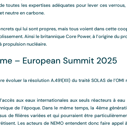
e toutes les expertises adéquates pour lever ces verrous,
e et neutre en carbone.
ets qui lui sont propres, mais tous voient dans cette coopér
issement. Ainsi le britannique Core Power, à l’origine du pro
à propulsion nucléaire.
time – European Summit 2025
e évoluer la résolution A.491(XII) du traité SOLAS de l’OMI 
t l’accès aux eaux internationales aux seuls réacteurs à ea
echnique de l’époque. Dans le même temps, la 4ème générati
us de filières variées et qui pourraient être particulièreme
étisent. Les acteurs de NEMO entendent donc faire appel à l