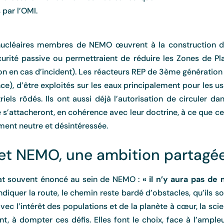
 par l’OMI.
 nucléaires membres de NEMO œuvrent à la construction d
curité passive ou permettraient de réduire les Zones de Pl
n en cas d’incident). Les réacteurs REP de 3ème génération 
nce), d’être exploités sur les eaux principalement pour les us
iels rôdés. Ils ont aussi déjà l’autorisation de circuler dan
re s’attacheront, en cohérence avec leur doctrine, à ce que c
ment neutre et désintéressée.
 et NEMO, une ambition partagé
tat souvent énoncé au sein de NEMO :
« il n’y aura pas de
indiquer la route, le chemin reste bardé d’obstacles, qu’ils s
avec l’intérêt des populations et de la planète à cœur, la s
nt, à dompter ces défis. Elles font le choix, face à l’ampleu