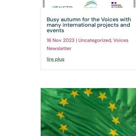
Busy autumn for the Voices with
many international projects and
events
16 Nov 2023
|
Uncategorized
,
Voices
Newsletter
lire plus