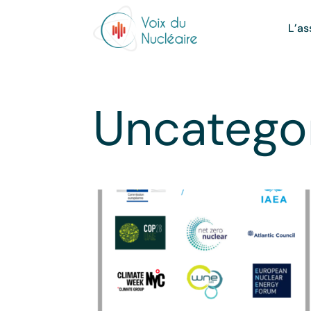
L’as
Uncatego