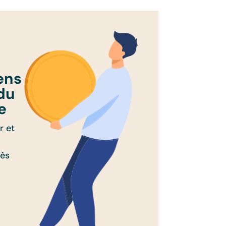
ens
 du
e
r et
dès