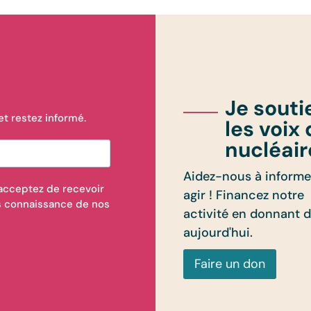
Je souti
t restez informé.
les voix
nucléair
Aidez-nous à informe
 acceptez de recevoir
agir ! Financez notre
is connaissance de nos
activité en donnant 
aujourd'hui.
Faire un don