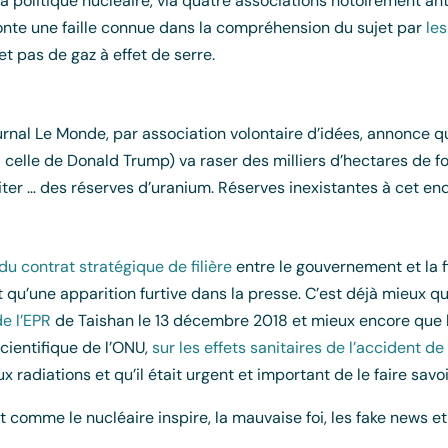
 politique nucléaire, via quatre associations notoirement an
 honte une faille connue dans la compréhension du sujet par
le
et pas de gaz à effet de serre.
journal Le Monde, par association volontaire d’idées, annonce q
à celle de Donald Trump) va raser des milliers d’hectares de 
ter … des réserves d’uranium. Réserves inexistantes à cet en
du contrat stratégique de filière
entre le gouvernement et la fi
 qu’une apparition furtive dans la presse. C’est déjà mieux q
e l’EPR
de Taishan le 13 décembre 2018 et mieux encore que l
cientifique de l’ONU,
sur les effets sanitaires de l’accident 
aux radiations et qu’il était urgent et important de le faire savoi
 comme le nucléaire inspire, la mauvaise foi, les fake news et