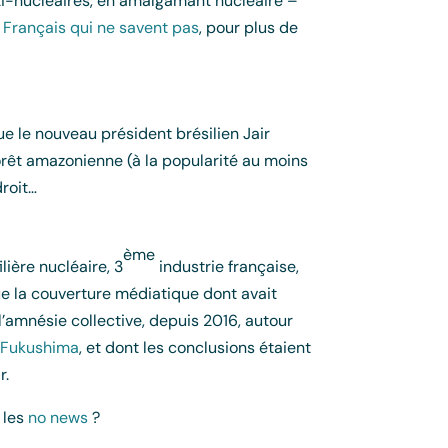
ti-nucléaires, en amalgamant nucléaire –
s Français qui ne savent pas
, pour plus de
ue le nouveau président brésilien Jair
forêt amazonienne (à la popularité au moins
droit…
ème
lière nucléaire, 3
industrie française,
ue la couverture médiatique dont avait
’amnésie collective, depuis 2016, autour
de Fukushima
, et dont les conclusions étaient
r.
 les
no news
?