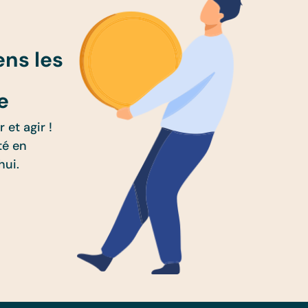
ens les
e
 et agir !
té en
hui.