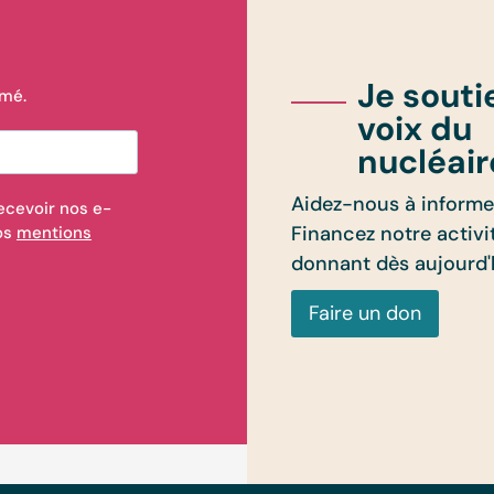
Je souti
rmé.
voix du
nucléair
Aidez-nous à informer
ecevoir nos e-
Financez notre activi
nos
mentions
donnant dès aujourd'
Faire un don