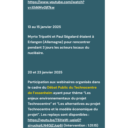
https://www.youtube.com/watch?
v=XhNMy0jf7kw
13 au 15 janvier 2025
Myrto Tripathi et Paul Ségalard étaient à
Erlangen (Allemagne) pour rencontrer
pendant 3 jours les acteurs locaux du
nucléaire.
20 et 23 janvier 2025
Participation aux webinaires organisés dans
le cadre du
Débat Public du Technocentre
de Fessenheim
ayant pour thème “Les
enjeux environnementaux du projet
Technocentre” et “Les alternatives au projet
Technocentre et le modèle économique du
projet”. Les replays sont disponibles :
https://youtu.be/T6HeW-uqio0?
si=uckpILN4GjZJup6i
(Intervention : 1:31:15)