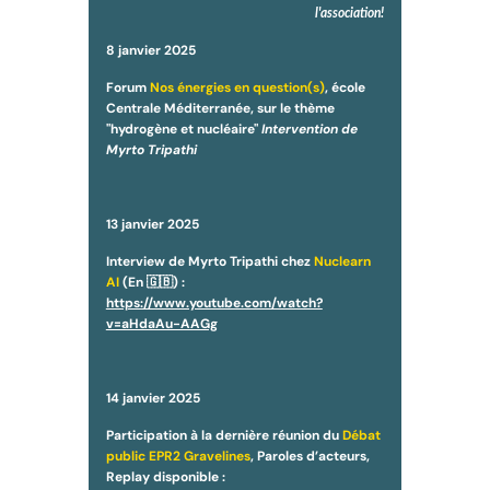
l'association!
8 janvier 2025
Forum
Nos énergies en question(s)
, école
Centrale Méditerranée, sur le thème
"hydrogène et nucléaire"
Intervention de
Myrto Tripathi
13 janvier
2025
Interview de Myrto Tripathi chez
Nuclearn
AI
(En 🇬🇧) :
https://www.youtube.com/watch?
v=aHdaAu-AAGg
14 janvier 2025
Participation à la dernière réunion du
Débat
public EPR2 Gravelines
, Paroles d’acteurs,
Replay disponible :