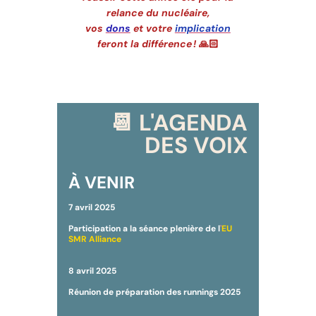
relance du nucléaire,
vos
dons
et votre
implication
feront la différence !
🙏🏻
📆 L'AGENDA
DES VOIX
À VENIR
7 avril 2025
Participation a la séance plenière de l
'
EU
SMR Alliance
8 avril 2025
Réunion de préparation des runnings 2025