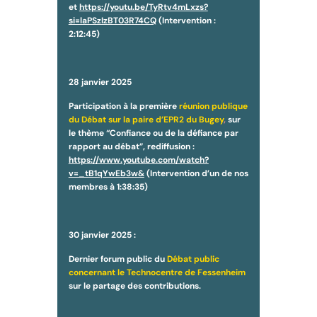
et
https://youtu.be/TyRtv4mLxzs?
si=laPSzIzBT03R74CQ
(Intervention :
2:12:45)
28 janvier 2025
Participation à la première
réunion publique
du Débat sur la paire d’EPR2 du Bugey
,
sur
le thème “Confiance ou de la défiance par
rapport au débat”, rediffusion :
https://www.youtube.com/watch?
v=_tB1qYwEb3w&
(Intervention d’un de nos
membres à 1:38:35)
30 janvier 2025
:
Dernier forum public du
Débat public
concernant le Technocentre de Fessenheim
sur le partage des contributions.