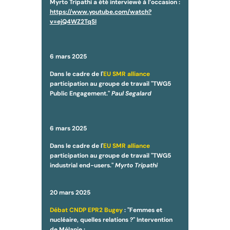
Myrto Tripathi a été interviewé à l’occasion :
https://www.youtube.com/watch?
v=ejQ4WZ2TqSI
6 mars 2025
Dans le cadre de l'
EU SMR alliance
participation au groupe de travail "TWG5
Public Engagement."
Paul Segalard
6 mars 2025
Dans le cadre de l'
EU SMR alliance
participation au groupe de travail "TWG5
industrial end-users."
Myrto Tripathi
20 mars 2025
Débat CNDP EPR2 Bugey
: "Femmes et
nucléaire, quelles relations ?" Intervention
de Mélanie :