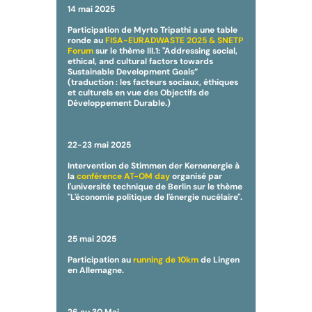
14 mai 2025
Participation de Myrto Tripathi a une table
ronde au
FISA-EURADWASTE 2025 & SNETP
Forum
sur le thème III.1: "Addressing social,
ethical, and cultural factors towards
Sustainable Development Goals”
(traduction : les facteurs sociaux, éthiques
et culturels en vue des Objectifs de
Développement Durable.)
22-23 mai 2025
Intervention de Stimmen der Kernenergie à
la
conférence AT-OM day
organisé par
l'université technique de Berlin sur le thème
"L'économie politique de l'énergie nucélaire".
25 mai 2025
Participation au
running de 10km
de Lingen
en Allemagne.
26 au 30 Mai