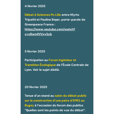
4 février 2025
Débat à Sciences Po Lille
entre Myrto
Tripathi et Pauline Boyer, porte-parole de
Greenpeace France :
https://www.youtube.com/watch?
v=xBwmfVVxy3c&
5 février 2025
Participation au
Forum Ingénieur et
Transition Écologique
de l’École Centrale de
Lyon. Voir le sujet dédié.
20 février 2025
Tenue d’un stand au
salon du débat public
sur la construction d’une paire d’EPR2 au
Bugey
à l’occasion du forum des publics
“Quelles sont les points de vue du débat”.