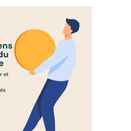
ens
 du
e
r et
dès