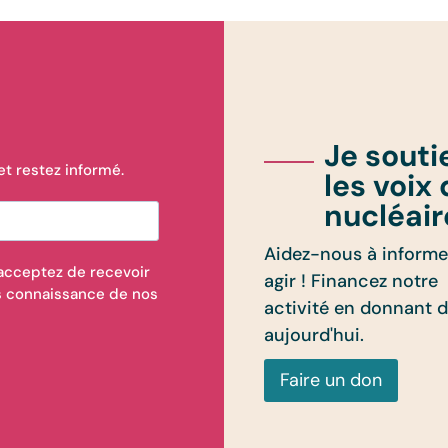
Je souti
t restez informé.
les voix
nucléair
Aidez-nous à informe
 acceptez de recevoir
agir ! Financez notre
is connaissance de nos
activité en donnant 
aujourd'hui.
Faire un don