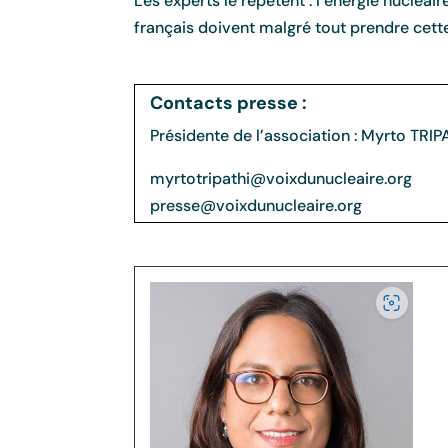
Les experts le répètent : l’énergie nucléair
français doivent malgré tout prendre cette
Contacts presse :
Présidente de l’association : Myrto TRIP
myrtotripathi@voixdunucleaire.org
presse@voixdunucleaire.org