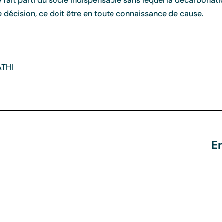
e fait parti du socle indispensable sans lequel la décarbonatio
 décision, ce doit être en toute connaissance de cause.
ATHI
En