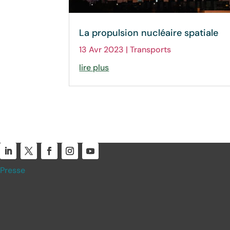
La propulsion nucléaire spatiale
13 Avr 2023
|
Transports
lire plus
Presse