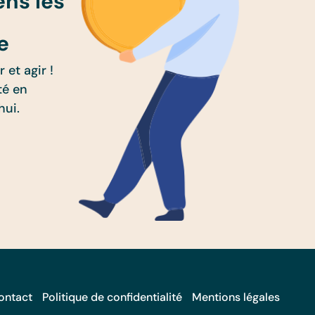
ens les
e
 et agir !
té en
hui.
ontact
Politique de confidentialité
Mentions légales