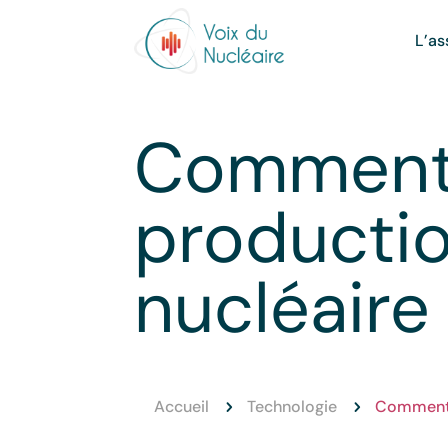
L’as
Comment 
productio
nucléaire
Accueil
Technologie
Comment e
5
5