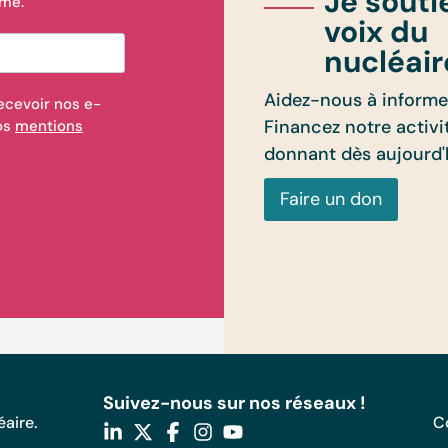
Je souti
rmé.
voix du
nucléair
Aidez-nous à informer
ecevoir nos e-
Financez notre activi
nos
mentions
donnant dès aujourd'
Faire un don
Suivez-nous sur nos réseaux !
aire.
C