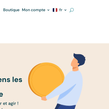
Boutique
Mon compte
fr
ens les
e
 et agir !