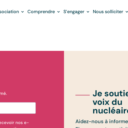
sociation
Comprendre
S’engager
Nous solliciter
Je souti
rmé.
voix du
nucléair
Aidez-nous à informer
ecevoir nos e-