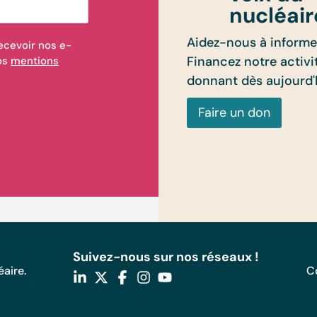
nucléair
Aidez-nous à informer
ecevoir nos e-
Financez notre activi
nos
mentions
donnant dès aujourd'
Faire un don
Suivez-nous sur nos réseaux !
aire.
C