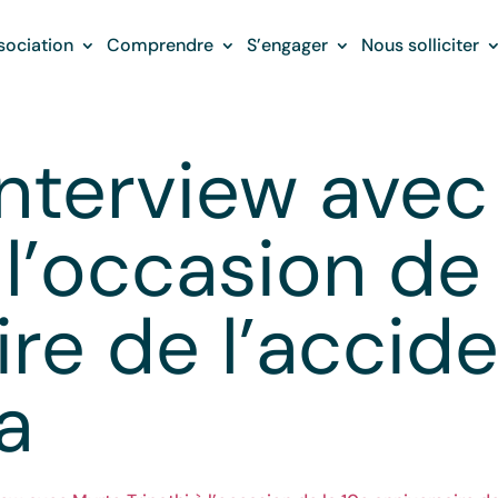
sociation
Comprendre
S’engager
Nous solliciter
Interview ave
 l’occasion de
ire de l’accid
a