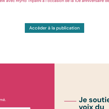
iew avec Myrto Tripathi à l’occasion de la 10e anniversaire 
Accéder à la publication
Je souti
rmé.
voix du