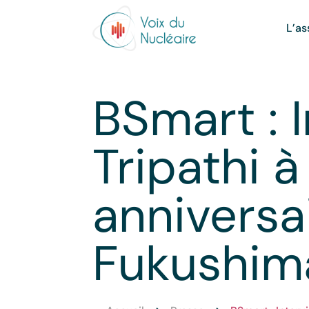
L’as
BSmart : 
Tripathi à
anniversa
Fukushim