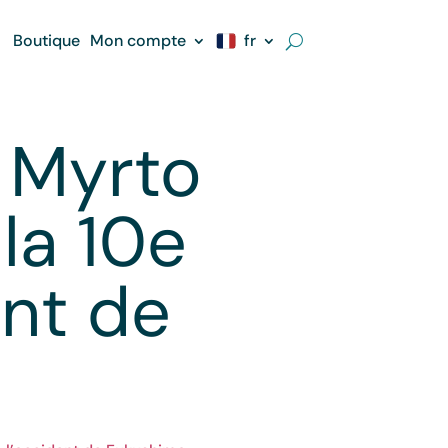
Boutique
Mon compte
fr
c Myrto
 la 10e
ent de