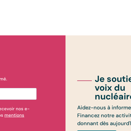
Je souti
rmé.
voix du
nucléair
Aidez-nous à informer
ecevoir nos e-
Financez notre activi
nos
mentions
donnant dès aujourd'