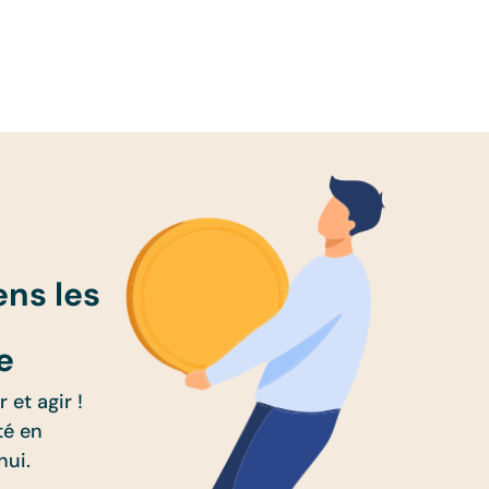
ens les
e
 et agir !
té en
hui.