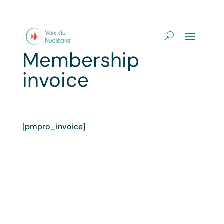
Membership
invoice
[pmpro_invoice]