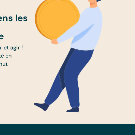
ens les
e
 et agir !
té en
hui.