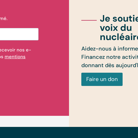
Je souti
rmé.
voix du
nucléair
Aidez-nous à informer
ecevoir nos e-
Financez notre activi
nos
mentions
donnant dès aujourd'
Faire un don