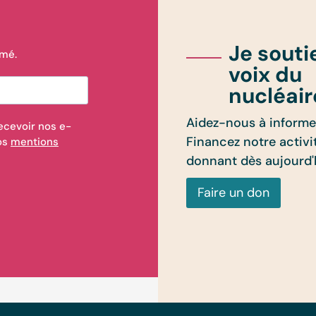
Je souti
rmé.
voix du
nucléair
Aidez-nous à informer
ecevoir nos e-
Financez notre activi
nos
mentions
donnant dès aujourd'
Faire un don