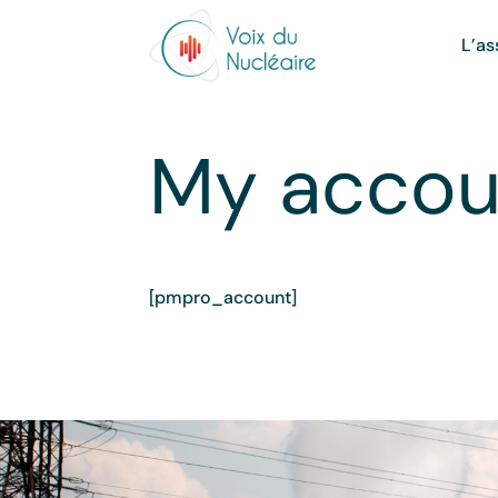
L’as
My accou
[pmpro_account]