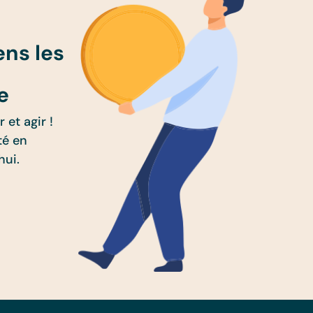
ens les
e
 et agir !
té en
hui.