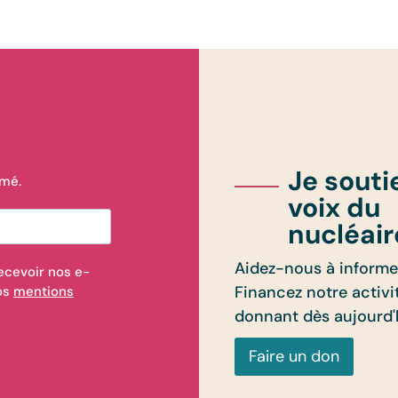
Je souti
rmé.
voix du
nucléair
Aidez-nous à informer
ecevoir nos e-
Financez notre activi
nos
mentions
donnant dès aujourd'
Faire un don